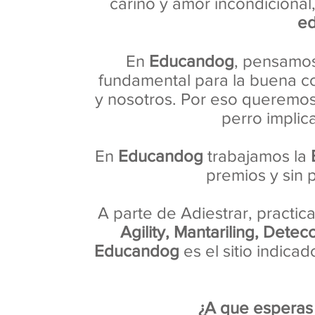
cariño y amor incondicional
e
En
Educandog
, pensamos
fundamental para la buena c
y nosotros. Por eso queremos
perro implica
En
Educandog
trabajamos la
premios y sin 
A parte de Adiestrar, practic
Agility, Mantariling, Detec
Educandog
es el sitio indica
¿A que esperas 