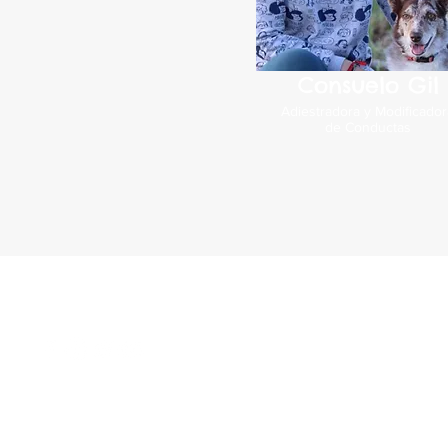
Consuelo Gil
Adiestradora y Modificador
de Conductas
© 2021
www.educandog.es